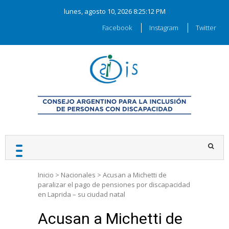
Skip
lunes, agosto 10, 2026
8:25:12 PM
to
content
Facebook
Instagram
Twitter
CAIDIS
Consejo Argentino para la
Inclusión de las Personas
con Discapacidad
Inicio
>
Nacionales
>
Acusan a Michetti de
paralizar el pago de pensiones por discapacidad
en Laprida – su ciudad natal
Acusan a Michetti de