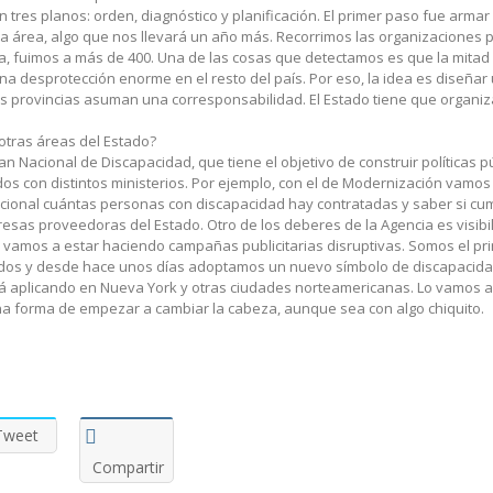
tres planos: orden, diagnóstico y planificación. El primer paso fue armar 
 área, algo que nos llevará un año más. Recorrimos las organizaciones 
a, fuimos a más de 400. Una de las cosas que detectamos es que la mitad 
na desprotección enorme en el resto del país. Por eso, la idea es diseñar
as provincias asuman una corresponsabilidad. El Estado tiene que organiz
otras áreas del Estado?
n Nacional de Discapacidad, que tiene el objetivo de construir políticas p
dos con distintos ministerios. Por ejemplo, con el de Modernización vamo
acional cuántas personas con discapacidad hay contratadas y saber si cum
sas proveedoras del Estado. Otro de los deberes de la Agencia es visibili
o vamos a estar haciendo campañas publicitarias disruptivas. Somos el pr
nidos y desde hace unos días adoptamos un nuevo símbolo de discapacida
tá aplicando en Nueva York y otras ciudades norteamericanas. Lo vamos a 
a forma de empezar a cambiar la cabeza, aunque sea con algo chiquito.
Tweet
Compartir