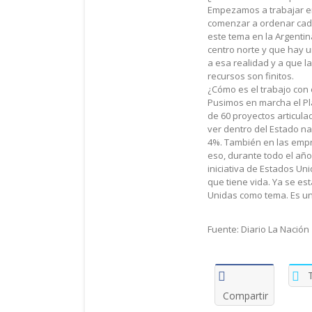
Empezamos a trabajar en 
comenzar a ordenar cada
este tema en la Argentin
centro norte y que hay u
a esa realidad y a que l
recursos son finitos.
¿Cómo es el trabajo con 
Pusimos en marcha el Pla
de 60 proyectos articula
ver dentro del Estado n
4%. También en las empre
eso, durante todo el añ
iniciativa de Estados U
que tiene vida. Ya se es
Unidas como tema. Es un
Fuente: Diario La Nación
Compartir