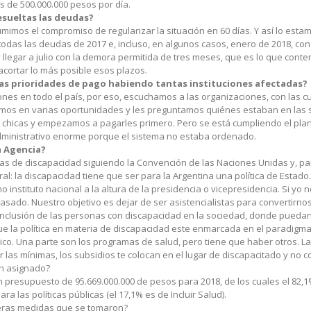
de 500.000.000 pesos por día.
esueltas las deudas?
mimos el compromiso de regularizar la situación en 60 días. Y así lo est
odas las deudas de 2017 e, incluso, en algunos casos, enero de 2018, con 
llegar a julio con la demora permitida de tres meses, que es lo que contem
acortar lo más posible esos plazos.
as prioridades de pago habiendo tantas instituciones afectadas?
ones en todo el país, por eso, escuchamos a las organizaciones, con las 
imos en varias oportunidades y les preguntamos quiénes estaban en las si
s chicas y empezamos a pagarles primero. Pero se está cumpliendo el pl
dministrativo enorme porque el sistema no estaba ordenado.
la Agencia?
as de discapacidad siguiendo la Convención de las Naciones Unidas y, par
al: la discapacidad tiene que ser para la Argentina una política de Estado
instituto nacional a la altura de la presidencia o vicepresidencia. Si yo n
asado. Nuestro objetivo es dejar de ser asistencialistas para convertirn
nclusión de las personas con discapacidad en la sociedad, donde puedan 
 que la política en materia de discapacidad este enmarcada en el paradigm
co. Una parte son los programas de salud, pero tiene que haber otros. La
las mínimas, los subsidios te colocan en el lugar de discapacitado y no 
n asignado?
 presupuesto de 95.669.000.000 de pesos para 2018, de los cuales el 82,
ara las políticas públicas (el 17,1% es de Incluir Salud).
meras medidas que se tomaron?