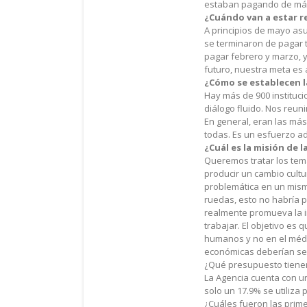
estaban pagando de más 
¿Cuándo van a estar r
A principios de mayo asu
se terminaron de pagar t
pagar febrero y marzo, y 
futuro, nuestra meta es 
¿Cómo se establecen l
Hay más de 900 instituci
diálogo fluido. Nos reun
En general, eran las má
todas. Es un esfuerzo a
¿Cuál es la misión de 
Queremos tratar los tem
producir un cambio cultur
problemática en un mismo 
ruedas, esto no habría p
realmente promueva la i
trabajar. El objetivo es
humanos y no en el médi
económicas deberían ser 
¿Qué presupuesto tiene
La Agencia cuenta con un
solo un 17.9% se utiliza p
¿Cuáles fueron las pri