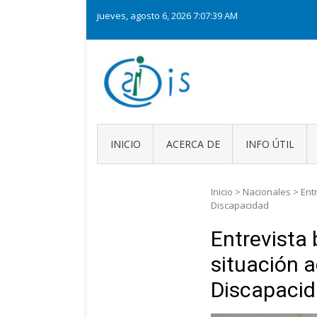
Skip
jueves, agosto 6, 2026
7:07:39 AM
to
content
CAIDIS
Consejo Argentino para la 
INICIO
ACERCA DE
INFO ÚTIL
Inicio
>
Nacionales
>
Ent
Discapacidad
Entrevista 
situación a
Discapaci