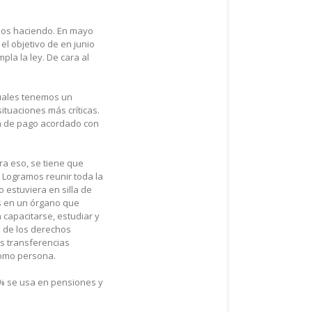
amos haciendo. En mayo
el objetivo de en junio
pla la ley. De cara al
cuales tenemos un
tuaciones más críticas.
an de pago acordado con
a eso, se tiene que
. Logramos reunir toda la
o estuviera en silla de
os en un órgano que
capacitarse, estudiar y
a de los derechos
s transferencias
como persona.
1% se usa en pensiones y