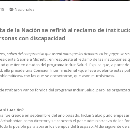
018
Nacionales
a de la Nación se refirió al reclamo de instituc
rsonas con discapacidad
ones, saben del compromiso que asumí para que las demoras en los pagos se res
presidenta Gabriela Michetti , en respuesta al reclamo de las instituciones
d que tienen deudas del programa Incluir Salud . Explica que, a partir de 
, ella preside una Comisión Interministerial «que lleva adelante estas polí
roblemáticas» con las que se encontraron, que «son muchísimas».
 destrabaron varios fondos del programa Incluir Salud, pero las organiza
.
ta situación?
cia fue creada en septiembre del año pasado, Incluir Salud pudo empezar 
tchabahian como director y se concretó el pase administrativo de los fo
todo lo posible para apurar los tiempos del traspaso. Al día siguiente de