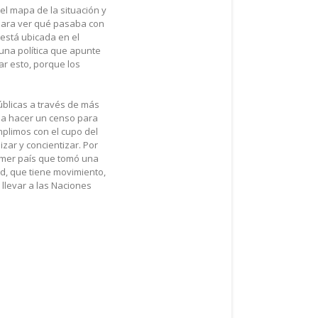
el mapa de la situación y
para ver qué pasaba con
está ubicada en el
 una política que apunte
ar esto, porque los
úblicas a través de más
s a hacer un censo para
plimos con el cupo del
zar y concientizar. Por
imer país que tomó una
d, que tiene movimiento,
llevar a las Naciones