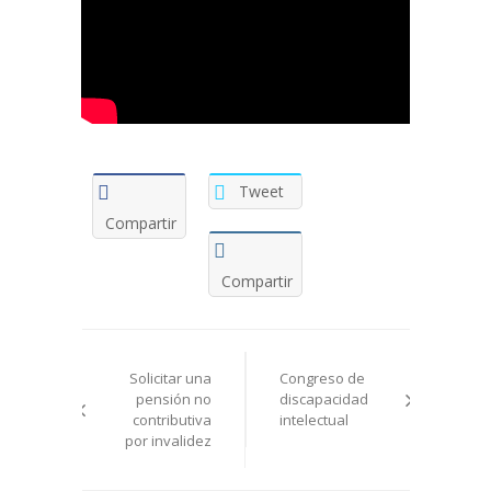
Tweet
Compartir
Compartir
Navegación
Solicitar una
Congreso de
de
pensión no
discapacidad
contributiva
intelectual
entradas
por invalidez