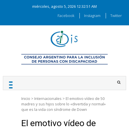
Skip
miércoles, agosto 5, 2026
12:32:51 AM
to
content
Facebook
Instagram
Twitter
CAIDIS
Consejo Argentino para la
Inclusión de las Personas
con Discapacidad
Inicio
>
Internacionales
>
El emotivo vídeo de 50
madres y sus hijos sobre lo «divertida y normal»
que es la vida con síndrome de Down
El emotivo vídeo de