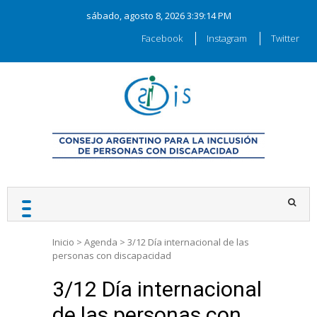
Skip
sábado, agosto 8, 2026
3:39:15 PM
to
content
Facebook
Instagram
Twitter
CAIDIS
Consejo Argentino para la
Inclusión de las Personas
con Discapacidad
Inicio
>
Agenda
>
3/12 Día internacional de las
personas con discapacidad
3/12 Día internacional
de las personas con