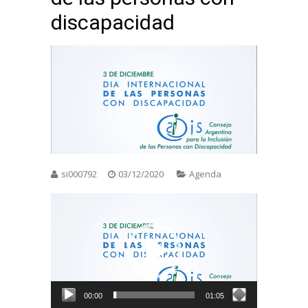
discapacidad
si000792
03/12/2020
Agenda
Reproductor
de
vídeo
00:00
01:05