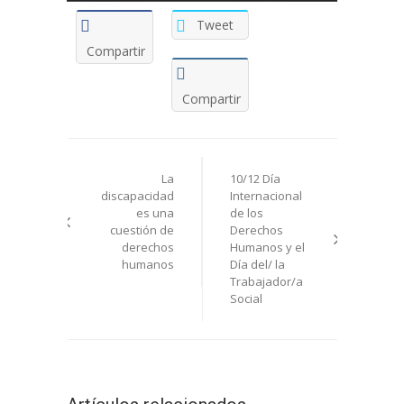
Tweet
Compartir
Compartir
Navegación
La
10/12 Día
de
discapacidad
Internacional
es una
de los
entradas
cuestión de
Derechos
derechos
Humanos y el
humanos
Día del/ la
Trabajador/a
Social